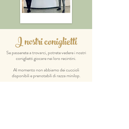
I nostri coniglietti
Se passerete a trovarci, potrete vedere i nostri
coniglietti giocare nei loro
recintini.
Al momento non abbiamo dei cuccioli
disponibili e prenotabili di razza minilop.
Ogni coniglietto verrà consegnato alla nuova
famiglia raggiunti i due mesi di età assieme a:
- prima visita veterinaria
- libretto sanitario con vaccinazione trivalente
- certificato di buona salute
-kit di benvenuto con fieno del nostro campo
e mangime pellettato
- libretto informativo per l'accoglienza del