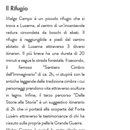
Il Rifugio
Malga Campo è un piccolo rifugio che si
trova a Luserna, al centro di un’incantevole
radura circondata da boschi di abeti. Il
rifugio è raggiungibile a piedi dal centro
abitato di Luserna attraverso 3 diversi
itinerari. Il più breve ha una durata di 20
minuti e segue la strada forestale. Il secondo,
il famoso “Sentiero Cimbro
dell’Immaginario” di ca. 2h, vi stupirà con le
antiche leggende della tradizione cimbra i cui
personaggi prendono vita attraverso sculture
in legno. Infine, il terzo percorso “Dalle
Storie alla Storia” è un suggestivo itinerario
di 2h che vi porterà alla scoperta del Forte
Lusérn attraverso le testimonianze di chi ha
vissuto sulla propria pelle la Grande Guerra.
Malga Campo è quindi la meta ideale per